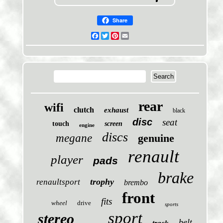
Share
Facebook
Twitter
Pinterest
Email
rear
wifi
clutch
exhaust
black
disc
seat
touch
screen
engine
discs
megane
genuine
renault
player
pads
brake
trophy
renaultsport
brembo
front
fits
wheel
drive
sports
sport
stereo
belt