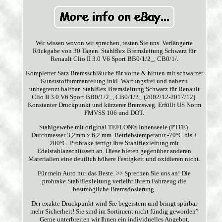
Wir wissen wovon wir sprechen, testen Sie uns. Verlängerte
Rückgabe von 30 Tagen. Stahlflex Bremsleitung Schwarz für
Renault Clio II 3.0 V6 Sport BB0/1/2_, CB0/1/.
Kompletter Satz Bremsschläuche für vorne & hinten mit schwarzer
Kunststoffummantelung inkl. Wartungsfrei und nahezu
unbegrenzt haltbar. Stahlflex Bremsleitung Schwarz für Renault
Clio II 3.0 V6 Sport BB0/1/2_, CB0/1/2_ (2002/12-2017/12).
Konstanter Druckpunkt und kürzerer Bremsweg. Erfüllt US Norm
FMVSS 106 und DOT.
Stahlgewebe mit original TEFLON® Innenseele (PTFE).
Durchmesser 3,2mm x 6,2 mm. Betriebstemperatur -70°C bis +
200°C. Probrake fertigt Ihre Stahlflexleitung mit
Edelstahlanschlüssen an. Diese bieten gegenüber anderen
Materialien eine deutlich höhere Festigkeit und oxidieren nicht.
Für mein Auto nur das Beste. >> Sprechen Sie uns an! Die
probrake Stahlflexleitung verleiht Ihrem Fahrzeug die
bestmögliche Bremsdosierung.
Der exakte Druckpunkt wird Sie begeistern und bringt spürbar
mehr Sicherheit! Sie sind im Sortiment nicht fündig geworden?
Gerne unterbreiten wir Ihnen ein individuelles Angebot.