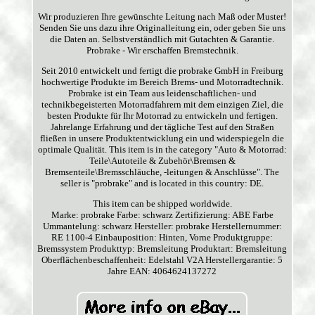
Wir produzieren Ihre gewünschte Leitung nach Maß oder Muster!
Senden Sie uns dazu ihre Originalleitung ein, oder geben Sie uns
die Daten an. Selbstverständlich mit Gutachten & Garantie.
Probrake - Wir erschaffen Bremstechnik.
Seit 2010 entwickelt und fertigt die probrake GmbH in Freiburg
hochwertige Produkte im Bereich Brems- und Motorradtechnik.
Probrake ist ein Team aus leidenschaftlichen- und
technikbegeisterten Motorradfahrern mit dem einzigen Ziel, die
besten Produkte für Ihr Motorrad zu entwickeln und fertigen.
Jahrelange Erfahrung und der tägliche Test auf den Straßen
fließen in unsere Produktentwicklung ein und widerspiegeln die
optimale Qualität. This item is in the category "Auto & Motorrad:
Teile\Autoteile & Zubehör\Bremsen &
Bremsenteile\Bremsschläuche, -leitungen & Anschlüsse". The
seller is "probrake" and is located in this country: DE.
This item can be shipped worldwide.
Marke: probrake
Farbe: schwarz
Zertifizierung: ABE
Farbe
Ummantelung: schwarz
Hersteller: probrake
Herstellernummer:
RE 1100-4
Einbauposition: Hinten, Vorne
Produktgruppe:
Bremssystem
Produkttyp: Bremsleitung
Produktart: Bremsleitung
Oberflächenbeschaffenheit: Edelstahl V2A
Herstellergarantie: 5
Jahre
EAN: 4064624137272