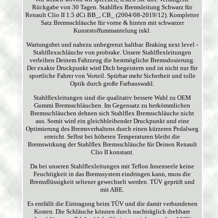
Rückgabe von 30 Tagen. Stahlflex Bremsleitung Schwarz für
Renault Clio II 1.5 dCi BB_, CB_ (2004/08-2019/12). Kompletter
Satz Bremsschläuche für vorne & hinten mit schwarzer
Kunststoffummantelung inkl.
Wartungsfrei und nahezu unbegrenzt haltbar. Braking next level -
Stahlflexschläuche von probrake. Unsere Stahlflexleitungen
verleihen Deinem Fahrzeug die bestmögliche Bremsdosierung.
Der exakte Druckpunkt wird Dich begeistern und ist nicht nur für
sportliche Fahrer von Vorteil. Spürbar mehr Sicherheit und tolle
Optik durch große Farbauswahl.
Stahlflexleitungen sind die qualitativ bessere Wahl zu OEM
Gummi Bremsschläuchen. Im Gegensatz zu herkömmlichen
Bremsschläuchen dehnen sich Stahlflex Bremsschläuche nicht
aus. Somit wird ein gleichbleibender Druckpunkt und eine
Optimierung des Bremsverhaltens durch einen kürzeren Pedalweg
erreicht. Selbst bei höheren Temperaturen bleibt die
Bremswirkung der Stahlflex Bremsschläuche für Deinen Renault
Clio II konstant.
Da bei unseren Stahlflexleitungen mit Teflon Innenseele keine
Feuchtigkeit in das Bremssystem eindringen kann, muss die
Bremsflüssigkeit seltener gewechselt werden. TÜV geprüft und
mit ABE.
Es entfällt die Eintragung beim TÜV und die damit verbundenen
Kosten. Die Schläuche können durch nachträglich drehbare