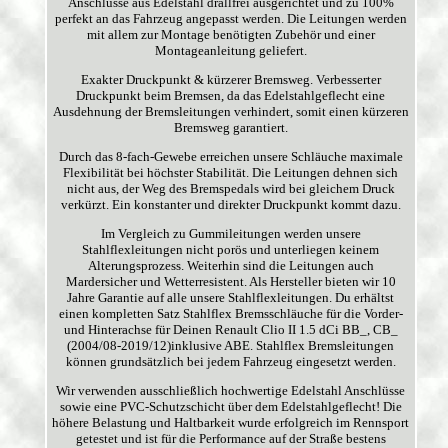
Anschlüsse aus Edelstahl drallfrei ausgerichtet und zu 100%
perfekt an das Fahrzeug angepasst werden. Die Leitungen werden
mit allem zur Montage benötigten Zubehör und einer
Montageanleitung geliefert.
Exakter Druckpunkt & kürzerer Bremsweg. Verbesserter
Druckpunkt beim Bremsen, da das Edelstahlgeflecht eine
Ausdehnung der Bremsleitungen verhindert, somit einen kürzeren
Bremsweg garantiert.
Durch das 8-fach-Gewebe erreichen unsere Schläuche maximale
Flexibilität bei höchster Stabilität. Die Leitungen dehnen sich
nicht aus, der Weg des Bremspedals wird bei gleichem Druck
verkürzt. Ein konstanter und direkter Druckpunkt kommt dazu.
Im Vergleich zu Gummileitungen werden unsere
Stahlflexleitungen nicht porös und unterliegen keinem
Alterungsprozess. Weiterhin sind die Leitungen auch
Mardersicher und Wetterresistent. Als Hersteller bieten wir 10
Jahre Garantie auf alle unsere Stahlflexleitungen. Du erhältst
einen kompletten Satz Stahlflex Bremsschläuche für die Vorder-
und Hinterachse für Deinen Renault Clio II 1.5 dCi BB_, CB_
(2004/08-2019/12)inklusive ABE. Stahlflex Bremsleitungen
können grundsätzlich bei jedem Fahrzeug eingesetzt werden.
Wir verwenden ausschließlich hochwertige Edelstahl Anschlüsse
sowie eine PVC-Schutzschicht über dem Edelstahlgeflecht! Die
höhere Belastung und Haltbarkeit wurde erfolgreich im Rennsport
getestet und ist für die Performance auf der Straße bestens