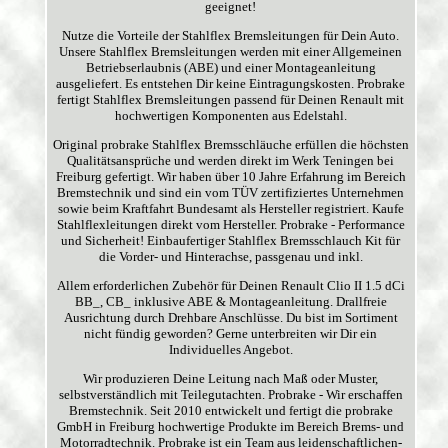
geeignet!
Nutze die Vorteile der Stahlflex Bremsleitungen für Dein Auto.
Unsere Stahlflex Bremsleitungen werden mit einer Allgemeinen
Betriebserlaubnis (ABE) und einer Montageanleitung
ausgeliefert. Es entstehen Dir keine Eintragungskosten. Probrake
fertigt Stahlflex Bremsleitungen passend für Deinen Renault mit
hochwertigen Komponenten aus Edelstahl.
Original probrake Stahlflex Bremsschläuche erfüllen die höchsten
Qualitätsansprüche und werden direkt im Werk Teningen bei
Freiburg gefertigt. Wir haben über 10 Jahre Erfahrung im Bereich
Bremstechnik und sind ein vom TÜV zertifiziertes Unternehmen
sowie beim Kraftfahrt Bundesamt als Hersteller registriert. Kaufe
Stahlflexleitungen direkt vom Hersteller. Probrake - Performance
und Sicherheit! Einbaufertiger Stahlflex Bremsschlauch Kit für
die Vorder- und Hinterachse, passgenau und inkl.
Allem erforderlichen Zubehör für Deinen Renault Clio II 1.5 dCi
BB_, CB_ inklusive ABE & Montageanleitung. Drallfreie
Ausrichtung durch Drehbare Anschlüsse. Du bist im Sortiment
nicht fündig geworden? Gerne unterbreiten wir Dir ein
Individuelles Angebot.
Wir produzieren Deine Leitung nach Maß oder Muster,
selbstverständlich mit Teilegutachten. Probrake - Wir erschaffen
Bremstechnik. Seit 2010 entwickelt und fertigt die probrake
GmbH in Freiburg hochwertige Produkte im Bereich Brems- und
Motorradtechnik. Probrake ist ein Team aus leidenschaftlichen-