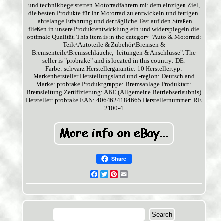
und technikbegeisterten Motorradfahrern mit dem einzigen Ziel,
die besten Produkte für Ihr Motorrad zu entwickeln und fertigen.
Jahrelange Erfahrung und der tägliche Test auf den Straßen
fließen in unsere Produktentwicklung ein und widerspiegeln die
optimale Qualität. This item is in the category "Auto & Motorrad:
Teile\Autoteile & Zubehör\Bremsen &
Bremsenteile\Bremsschläuche, -leitungen & Anschlüsse". The
seller is "probrake" and is located in this country: DE.
Farbe: schwarz
Herstellergarantie: 10
Herstellertyp:
Markenhersteller
Herstellungsland und -region: Deutschland
Marke: probrake
Produktgruppe: Bremsanlage
Produktart:
Bremsleitung
Zertifizierung: ABE (Allgemeine Betriebserlaubnis)
Hersteller: probrake
EAN: 4064624184665
Herstellernummer: RE
2100-4
Share
Facebook
Twitter
Pinterest
Email