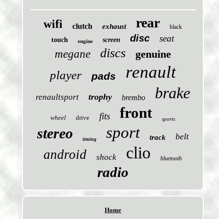
rear
wifi
clutch
exhaust
black
disc
seat
touch
screen
engine
discs
megane
genuine
renault
player
pads
brake
trophy
renaultsport
brembo
front
fits
wheel
drive
sports
sport
stereo
belt
track
timing
clio
android
shock
bluetooth
radio
Home