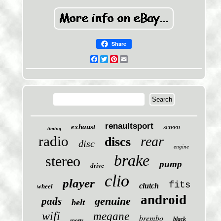
Share
Facebook
Twitter
Pinterest
Email
renaultsport
exhaust
screen
timing
radio
rear
discs
disc
engine
brake
stereo
pump
drive
clio
player
fits
clutch
wheel
android
genuine
pads
belt
wifi
megane
brembo
black
sports