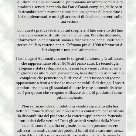
di illuminazione automotive, proponiamo un'offerta completa di
prodotti e servizi partendo dai Fari e Fanali completi, delle parti
di ricambio per la manutenzione con una gamma di lampadine e
fari supplementari, e tutti gli accessori di fanaleria presenti sulla
tua vettura.
Con questa pratica tabella potrai scegliere il lato corretto del faro
che deve essere sostituito per la tua vettura. Per altre domande,
informazioni o chiarimenti siamo a disposizione per aiutarti nella
ricerca del faro corretto per te. Offriamo più di 1000 riferimenti di
fari alogeni e non per l'aftermarket.
I fari alogeni Automotive sono le sorgenti luminose più utilizzate,
che rappresentano oltre l'80% del parco auto. La tecnologia
alogena è stata sviluppata molti anni fa, e viene costantemente
migliorata da allora, con, per esempio, lo sviluppo di riflettori più
complessi che permettono l'utilizzo di lenti trasparenti (come
opposizione a lenti a strisce) e nuove possibilità di design. I nostri
prodotti rispettano gli standard di tutte le case automobilistiche,
ed è per questo che vengono utilizzate da molti produttori come
primo impianto.
Non sei sicuro che il prodotto in vendita sia adatto alla tua
vettura? Prima dell'acquisto non esitate a contattarci per verificare
la disponibilità del prodotto e la corretta applicazione fornendo
tutti i dati della vettura! Tutti gli articoli venduti dalla Nostra
azienda sono di qualità originale, come tali possono essere
utilizzati in sostituzione dei prodotti forniti dalle case auto senza
che il loro utilizzo possa costituire motivo per far decadere la