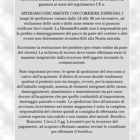
garanzia ai sensi del regolamento CE n.
SPEDIAMO UNICAMENTE CON CORRIERE ESPRESSO. I
tempi di spedizione variano dalle 24 alle 48 ore lavorative, ad
esclusione delle isole e delle zone remote ove si possono
verificare lievi ritardi. La DiemmeRicambi non è responsabile per
la perdita o danneggiamento del pacco da parte del corriere o altri
eventi non direttamente riconducibili alla Nostra azienda.
Accettiamo la restituzione del prodotto (per errato ordine da parte
del cliente). La richiesta di recesso deve essere effettuata entro le
massime tempistiche dalla ricezione dell'oggetto inviando la
comunicazione.
Note importanti per reso: le spese di spedizione del reso sono a
carico dell'acquirente. Il diritto di recesso decade totalmente
qualora il prodotto non sia integro, ovvero, per la mancanza
dell'imballo originale, assenza di elementi integranti dello stesso,
danneggiamenti, smarrimento o manomissione sia per cause
dovute all'acquirente che per quelle confutabili al trasportatore,
montaggio parziale o totale. La spedizione fino all'attestato di
avvenuto ricevimento nel nostro magazzino è sotto la completa
responsabilità del cliente quindi si consiglia di effettuarla con
corriere espresso tracciabile e non tramite altri metodi. Bonifico
Bancario: Circa 2-3 gg. Lavorativi per la ricezione del
pagamento; ad acquisto effettuato saranno inviate le coordinate
per effettuare il bonifico.