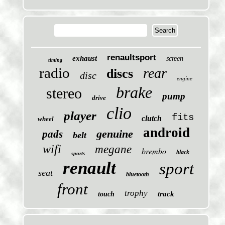
renaultsport
exhaust
screen
timing
radio
rear
discs
disc
engine
brake
stereo
pump
drive
clio
player
fits
clutch
wheel
android
genuine
pads
belt
wifi
megane
brembo
black
sports
renault
sport
seat
bluetooth
front
trophy
track
touch