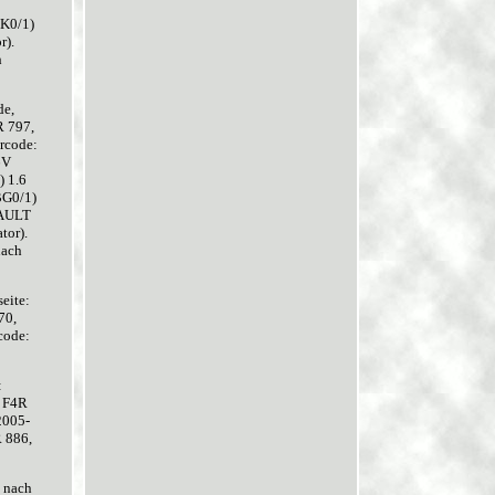
JK0/1)
r).
h
de,
R 797,
rcode:
6V
 1.6
BG0/1)
NAULT
tor).
nach
eite:
70,
code:
:
, F4R
2005-
 886,
 nach