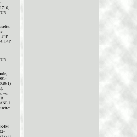
:
M 710,
 NUR
seite:
e:
: F4P
4, F4P
 NUR
nde,
001-
KG0/1)
).
: vor
UR
GANE I
seite:
,
, K4M
02-
1) 2.0