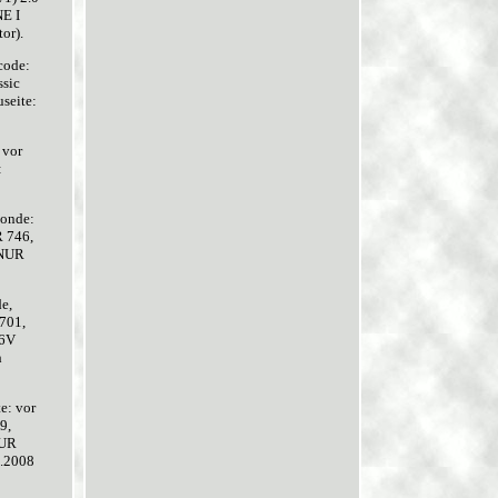
E I
or).
code:
sic
seite:
 vor
:
onde:
 746,
 NUR
e,
701,
16V
h
e: vor
9,
NUR
2.2008