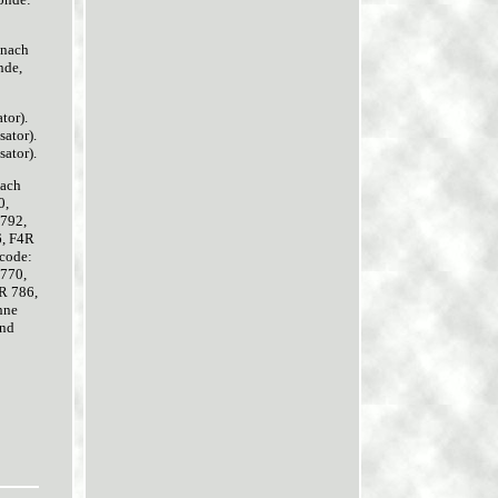
 nach
nde,
tor).
ator).
ator).
nach
0,
792,
6, F4R
code:
770,
R 786,
hne
ind