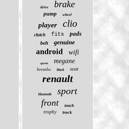
brake
drive
pump
wheel
clio
player
pads
fits
clutch
genuine
belt
android
wifi
megane
sports
brembo
seat
black
renault
sport
bluetooth
front
touch
trophy
track