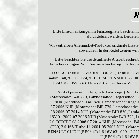
Bitte Einschränkungen in Fahrzeugliste beachten. 
durchgeführt werden. Leichte K
Wir vertreiben Aftermarket-Produkte; originale Ersat
abweichen. In der Regel zeigen wir 
Bitte beachten Sie die detaillierte Artikelbeschr
Einschränkungen. Sind Sie unsicher bezüglich des pa
DACIA: 82 00 036 542, 8200036542, 82 00 036 54
44089540, 91 160 174, 91160174. RENAULT: 77 00 
551 743, 8200551743. Dieser Artikel ist für ca. Zu Fr
Artikel passend für folgende Fahrzeuge (Bitt
(Motorcode: F4R 720, Lambdasonde: Regelsonde, E
NUR (Motorcode: F4R 820, Lambdasonde: Regelson
07.2006 NUR (Motorcode: F4R 720, Lambdasonde: R
08.2006-07.2014 NUR (Motorcode: F4R 820, Lambdas
16V 01.2002-07.2006 NUR (Motorcode: F4R 720, Lam
2.0 ECOTEC 08.2006-07.2014 NUR (Motorcode: F4R
(DE0) 2.0 16V Turbo 11.2001-05.2003 NUR (Motorco
RENAULT CLIO II (BB0/1/2) 1.6 16V 03.1999-12.200
II (BB0/1/2) 1.6 16V