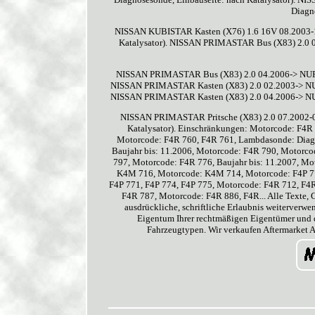
Diagno
NISSAN KUBISTAR Kasten (X76) 1.6 16V 08.2003-1
Katalysator). NISSAN PRIMASTAR Bus (X83) 2.0 
NISSAN PRIMASTAR Bus (X83) 2.0 04.2006-> NUR (
NISSAN PRIMASTAR Kasten (X83) 2.0 02.2003-> NUR 
NISSAN PRIMASTAR Kasten (X83) 2.0 04.2006-> NUR 
NISSAN PRIMASTAR Pritsche (X83) 2.0 07.2002-0
Katalysator). Einschränkungen: Motorcode: F4R 
Motorcode: F4R 760, F4R 761, Lambdasonde: Diagn
Baujahr bis: 11.2006, Motorcode: F4R 790, Motorc
797, Motorcode: F4R 776, Baujahr bis: 11.2007, 
K4M 716, Motorcode: K4M 714, Motorcode: F4P 770
F4P 771, F4P 774, F4P 775, Motorcode: F4R 712, F4
F4R 787, Motorcode: F4R 886, F4R... Alle Texte, G
ausdrückliche, schriftliche Erlaubnis weiterver
Eigentum Ihrer rechtmäßigen Eigentümer und di
Fahrzeugtypen. Wir verkaufen Aftermarket A