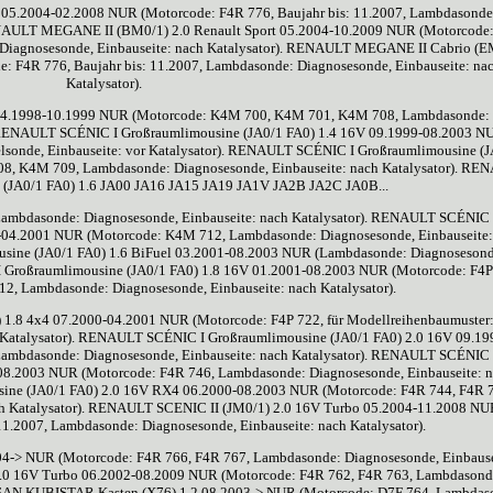
.2004-02.2008 NUR (Motorcode: F4R 776, Baujahr bis: 11.2007, Lambdasonde
RENAULT MEGANE II (BM0/1) 2.0 Renault Sport 05.2004-10.2009 NUR (Motorcode
: Diagnosesonde, Einbauseite: nach Katalysator). RENAULT MEGANE II Cabrio (E
: F4R 776, Baujahr bis: 11.2007, Lambdasonde: Diagnosesonde, Einbauseite: na
Katalysator).
4.1998-10.1999 NUR (Motorcode: K4M 700, K4M 701, K4M 708, Lambdasonde:
). RENAULT SCÉNIC I Großraumlimousine (JA0/1 FA0) 1.4 16V 09.1999-08.2003 N
lsonde, Einbauseite: vor Katalysator). RENAULT SCÉNIC I Großraumlimousine (
8, K4M 709, Lambdasonde: Diagnosesonde, Einbauseite: nach Katalysator). RE
 (JA0/1 FA0) 1.6 JA00 JA16 JA15 JA19 JA1V JA2B JA2C JA0B...
ambdasonde: Diagnosesonde, Einbauseite: nach Katalysator). RENAULT SCÉNIC 
9-04.2001 NUR (Motorcode: K4M 712, Lambdasonde: Diagnosesonde, Einbauseite:
sine (JA0/1 FA0) 1.6 BiFuel 03.2001-08.2003 NUR (Lambdasonde: Diagnosesond
I Großraumlimousine (JA0/1 FA0) 1.8 16V 01.2001-08.2003 NUR (Motorcode: F4P
12, Lambdasonde: Diagnosesonde, Einbauseite: nach Katalysator).
.8 4x4 07.2000-04.2001 NUR (Motorcode: F4P 722, für Modellreihenbaumuster:
 Katalysator). RENAULT SCÉNIC I Großraumlimousine (JA0/1 FA0) 2.0 16V 09.19
ambdasonde: Diagnosesonde, Einbauseite: nach Katalysator). RENAULT SCÉNIC 
08.2003 NUR (Motorcode: F4R 746, Lambdasonde: Diagnosesonde, Einbauseite: 
ine (JA0/1 FA0) 2.0 16V RX4 06.2000-08.2003 NUR (Motorcode: F4R 744, F4R 
ch Katalysator). RENAULT SCENIC II (JM0/1) 2.0 16V Turbo 05.2004-11.2008 NU
11.2007, Lambdasonde: Diagnosesonde, Einbauseite: nach Katalysator).
4-> NUR (Motorcode: F4R 766, F4R 767, Lambdasonde: Diagnosesonde, Einbause
2.0 16V Turbo 06.2002-08.2009 NUR (Motorcode: F4R 762, F4R 763, Lambdasond
NISSAN KUBISTAR Kasten (X76) 1.2 08.2003-> NUR (Motorcode: D7F 764, Lambdas