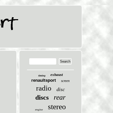
exhaust
timing
renaultsport
screen
radio
disc
rear
discs
stereo
engine