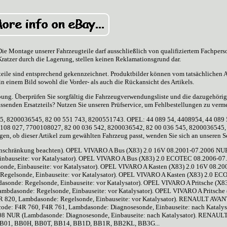
Die Montage unserer Fahrzeugteile darf ausschließlich von qualifiziertem Fachpers
ratzer durch die Lagerung, stellen keinen Reklamationsgrund dar.
zteile sind entsprechend gekennzeichnet. Produktbilder können vom tatsächlichen A
in einem Bild sowohl die Vorder- als auch die Rückansicht des Artikels.
eibung. Überprüfen Sie sorgfältig die Fahrzeugverwendungsliste und die dazugehöri
ssenden Ersatzteils? Nutzen Sie unseren Prüfservice, um Fehlbestellungen zu verm
5, 8200036545, 82 00 551 743, 8200551743. OPEL: 44 089 54, 4408954, 44 089 
108 027, 7700108027, 82 00 036 542, 8200036542, 82 00 036 545, 8200036545,
agen, ob dieser Artikel zum gewählten Fahrzeug passt, wenden Sie sich an unseren S
e Einschränkung beachten). OPEL VIVARO A Bus (X83) 2.0 16V 08.2001-07.2006 NU
inbauseite: vor Katalysator). OPEL VIVARO A Bus (X83) 2.0 ECOTEC 08.2006-07
de, Einbauseite: vor Katalysator). OPEL VIVARO A Kasten (X83) 2.0 16V 08.20
egelsonde, Einbauseite: vor Katalysator). OPEL VIVARO A Kasten (X83) 2.0 E
onde: Regelsonde, Einbauseite: vor Katalysator). OPEL VIVARO A Pritsche (X83
bdasonde: Regelsonde, Einbauseite: vor Katalysator). OPEL VIVARO A Pritsche
 820, Lambdasonde: Regelsonde, Einbauseite: vor Katalysator). RENAULT AVA
de: F4R 760, F4R 761, Lambdasonde: Diagnosesonde, Einbauseite: nach Katalysa
8 NUR (Lambdasonde: Diagnosesonde, Einbauseite: nach Katalysator). RENAUL
 BB01, BB0H, BB0T, BB14, BB1D, BB1R, BB2KL, BB3G...