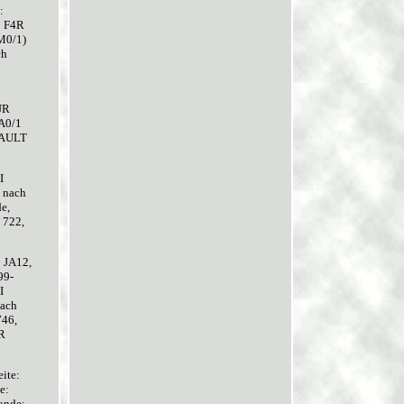
:
: F4R
M0/1)
ch
UR
JA0/1
NAULT
I
 nach
e,
 722,
 JA12,
99-
I
nach
746,
R
ite:
e:
onde: