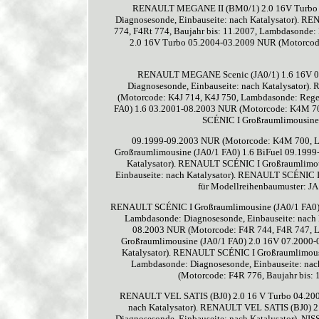
RENAULT MEGANE II (BM0/1) 2.0 16V Turbo 05
Diagnosesonde, Einbauseite: nach Katalysator). 
774, F4Rt 774, Baujahr bis: 11.2007, Lambdasonde
2.0 16V Turbo 05.2004-03.2009 NUR (Motorcode
RENAULT MEGANE Scenic (JA0/1) 1.6 16V 0
Diagnosesonde, Einbauseite: nach Katalysator
(Motorcode: K4J 714, K4J 750, Lambdasonde: Rege
FA0) 1.6 03.2001-08.2003 NUR (Motorcode: K4M 70
SCÉNIC I Großraumlimousine
09.1999-09.2003 NUR (Motorcode: K4M 700, L
Großraumlimousine (JA0/1 FA0) 1.6 BiFuel 09.199
Katalysator). RENAULT SCÉNIC I Großraumlimou
Einbauseite: nach Katalysator). RENAULT SCÉNIC 
für Modellreihenbaumuster: JA
RENAULT SCÉNIC I Großraumlimousine (JA0/1 FA0) 1
Lambdasonde: Diagnosesonde, Einbauseite: nach
08.2003 NUR (Motorcode: F4R 744, F4R 747, L
Großraumlimousine (JA0/1 FA0) 2.0 16V 07.2000-
Katalysator). RENAULT SCÉNIC I Großraumlimous
Lambdasonde: Diagnosesonde, Einbauseite: na
(Motorcode: F4R 776, Baujahr bis: 
RENAULT VEL SATIS (BJ0) 2.0 16 V Turbo 04.200
nach Katalysator). RENAULT VEL SATIS (BJ0) 
Diagnosesonde, Einbauseite: nach Katalysator). 