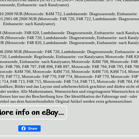
sesonde, Einbauseite: nach Katalysator).
0.2009 NUR (Motorcode: K4M 752, Lambdasonde: Diagnosesonde, Einbauseite:
03.2001-08.2006 NUR (Motorcode: F4R 720, F4R 722, Lambdasonde: Diagnoseso
Einbauseite: nach Katalysator).
Motorcode: F4R 820, Lambdasonde: Diagnosesonde, Einbauseite: nach Katalysa
(Motorcode: F4R 720, Lambdasonde: Diagnosesonde, Einbauseite: nach Katalys
(Motorcode: F4R 820, Lambdasonde: Diagnosesonde, Einbauseite: nach Katalys
8.2006 NUR (Motorcode: F4R 720, Lambdasonde: Diagnosesonde, Einbauseite: 
720, Lambdasonde: Regelsonde, Einbauseite: vor Katalysator, Motorcode: F4R 82
osesonde, Einbauseite: nach Katalysator, Motorcode: K4M 708, Motorcode: F4R 
ode: F4R 796, F4R 797, F4R 896, F4R 897, Motorcode: F4R 794, F4R 795, F4R 79
Motorcode: K4M 706, Motorcode: K4M 710, Motorcode: K4M 710, K4M 714, Motor
, F4P 772, Motorcode: F4P 770, F4P 774, Motorcode: F4P 770, Motorcode: F4P 
R 714, F4R 713, F4R 715, Motorcode: F4R 714, F4R 715, Motorcode: F4R 784, F4
rafiken, Bilder und das Layout sind urheberrechtlich geschützt und dürfen nicht o
wendet werden. Alle Markennamen, Warenzeichen und eingetragenen Warenzeichen s
enen hier nur der Beschreibung bzw. Der Identifikation der Fahrzeuge und - oder
rtikel aus dem Autoteilezubehör. Original Artikel werden extra gekennzeichnet.
Share