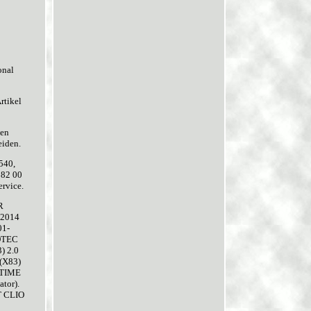
onal
rtikel
gen
eiden.
540,
 82 00
ervice.
R
.2014
01-
COTEC
) 2.0
 (X83)
NTIME
tor).
T CLIO