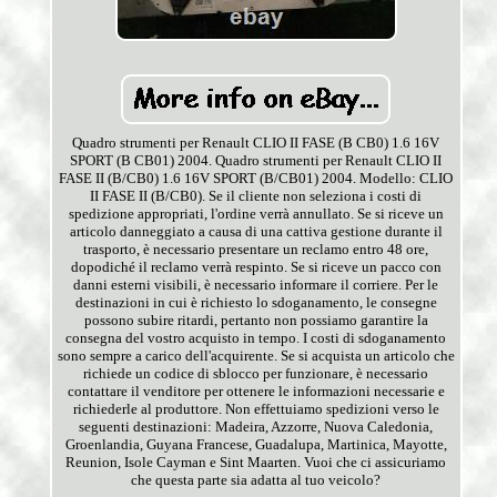
Quadro strumenti per Renault CLIO II FASE (B CB0) 1.6 16V
SPORT (B CB01) 2004. Quadro strumenti per Renault CLIO II
FASE II (B/CB0) 1.6 16V SPORT (B/CB01) 2004. Modello: CLIO
II FASE II (B/CB0). Se il cliente non seleziona i costi di
spedizione appropriati, l'ordine verrà annullato. Se si riceve un
articolo danneggiato a causa di una cattiva gestione durante il
trasporto, è necessario presentare un reclamo entro 48 ore,
dopodiché il reclamo verrà respinto. Se si riceve un pacco con
danni esterni visibili, è necessario informare il corriere. Per le
destinazioni in cui è richiesto lo sdoganamento, le consegne
possono subire ritardi, pertanto non possiamo garantire la
consegna del vostro acquisto in tempo. I costi di sdoganamento
sono sempre a carico dell'acquirente. Se si acquista un articolo che
richiede un codice di sblocco per funzionare, è necessario
contattare il venditore per ottenere le informazioni necessarie e
richiederle al produttore. Non effettuiamo spedizioni verso le
seguenti destinazioni: Madeira, Azzorre, Nuova Caledonia,
Groenlandia, Guyana Francese, Guadalupa, Martinica, Mayotte,
Reunion, Isole Cayman e Sint Maarten. Vuoi che ci assicuriamo
che questa parte sia adatta al tuo veicolo?