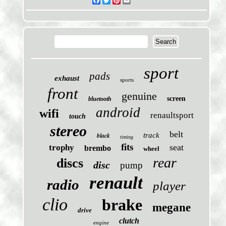
Facebook
Twitter
Pinterest
Email
sport
pads
exhaust
sports
front
genuine
screen
bluetooth
android
wifi
renaultsport
touch
stereo
belt
black
track
timing
fits
seat
trophy
brembo
wheel
rear
discs
disc
pump
renault
radio
player
clio
brake
megane
drive
clutch
engine