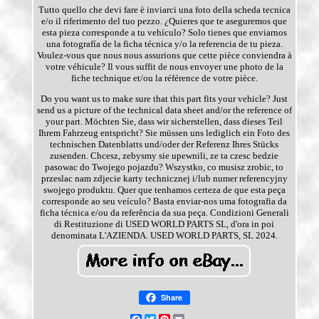
Tutto quello che devi fare è inviarci una foto della scheda tecnica
e/o il riferimento del tuo pezzo. ¿Quieres que te aseguremos que
esta pieza corresponde a tu vehículo? Solo tienes que enviarnos
una fotografía de la ficha técnica y/o la referencia de tu pieza.
Voulez-vous que nous nous assurions que cette pièce conviendra à
votre véhicule? Il vous suffit de nous envoyer une photo de la
fiche technique et/ou la référence de votre pièce.
Do you want us to make sure that this part fits your vehicle? Just
send us a picture of the technical data sheet and/or the reference of
your part. Möchten Sie, dass wir sicherstellen, dass dieses Teil
Ihrem Fahrzeug entspricht? Sie müssen uns lediglich ein Foto des
technischen Datenblatts und/oder der Referenz Ihres Stücks
zusenden. Chcesz, zebysmy sie upewnili, ze ta czesc bedzie
pasowac do Twojego pojazdu? Wszystko, co musisz zrobic, to
przeslac nam zdjecie karty technicznej i/lub numer referencyjny
swojego produktu. Quer que tenhamos certeza de que esta peça
corresponde ao seu veículo? Basta enviar-nos uma fotografia da
ficha técnica e/ou da referência da sua peça. Condizioni Generali
di Restituzione di USED WORLD PARTS SL, d'ora in poi
denominata L'AZIENDA. USED WORLD PARTS, SL 2024.
Share