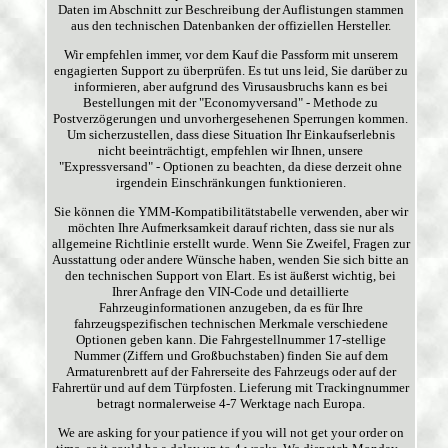
Daten im Abschnitt zur Beschreibung der Auflistungen stammen
aus den technischen Datenbanken der offiziellen Hersteller.
Wir empfehlen immer, vor dem Kauf die Passform mit unserem
engagierten Support zu überprüfen. Es tut uns leid, Sie darüber zu
informieren, aber aufgrund des Virusausbruchs kann es bei
Bestellungen mit der "Economyversand" - Methode zu
Postverzögerungen und unvorhergesehenen Sperrungen kommen.
Um sicherzustellen, dass diese Situation Ihr Einkaufserlebnis
nicht beeinträchtigt, empfehlen wir Ihnen, unsere
"Expressversand" - Optionen zu beachten, da diese derzeit ohne
irgendein Einschränkungen funktionieren.
Sie können die YMM-Kompatibilitätstabelle verwenden, aber wir
möchten Ihre Aufmerksamkeit darauf richten, dass sie nur als
allgemeine Richtlinie erstellt wurde. Wenn Sie Zweifel, Fragen zur
Ausstattung oder andere Wünsche haben, wenden Sie sich bitte an
den technischen Support von Elart. Es ist äußerst wichtig, bei
Ihrer Anfrage den VIN-Code und detaillierte
Fahrzeuginformationen anzugeben, da es für Ihre
fahrzeugspezifischen technischen Merkmale verschiedene
Optionen geben kann. Die Fahrgestellnummer 17-stellige
Nummer (Ziffern und Großbuchstaben) finden Sie auf dem
Armaturenbrett auf der Fahrerseite des Fahrzeugs oder auf der
Fahrertür und auf dem Türpfosten. Lieferung mit Trackingnummer
betragt normalerweise 4-7 Werktage nach Europa.
We are asking for your patience if you will not get your order on