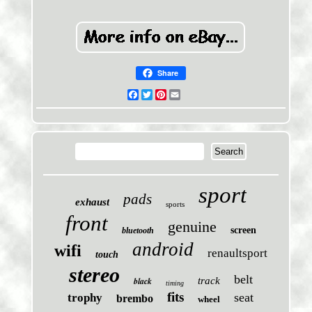
Share
Facebook
Twitter
Pinterest
Email
sport
pads
exhaust
sports
front
genuine
screen
bluetooth
android
wifi
renaultsport
touch
stereo
belt
black
track
timing
fits
seat
trophy
brembo
wheel