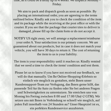
time, as it could be a delay up to 4 weeks. We dispatch Monday -
Friday.
We aim to pack and dispatch goods as soon as possible. By
placing an international order, you are agreeing to the terms
outlined below. Kindly ask you to check the condition of the item
and its package while the receiving at the post office or with the
courier. If you see that the package that courier tries to deliver is
damaged, please fill up the claim form or do not accept it.
NOTIFY US right away, we will arrange a replacement/reimburse
your order A. Your satisfaction is our primary concern. We are
guaranteed about our products, but in case it does not match your
vehicle, you will have 30 days to return it. The cost of returning
the item to us is your liability.
The item is your responsibility until it reaches us. Kindly remind
that we need a time to check the items' condition and test them.
Please let us to know if you have not received our feedback, we
will do that manually. Um Ihr Online-Shopping-Erlebnis so
einfach wie moglich zu gestalten, steht Ihnen unser
Kundensupport-Team zur Verfugung, das Ihnen gerne hilft, das
passende Teil fur ihr Auto zu finden oder Sie bei anderen Fragen
und Schwierigkeiten zu unterstutzen. Sie erreichen uns von
Montag bis Freitag zwischen 8:00 und 17:00 Uhr(+2 GTM). Wir
setzen uns mit Ihnen in Verbindung so schnell wie moglich, auf
jeden Fall innerhalb von 24 Stunden au? Unser Hauptziel ist es,
ein perfektes Kundenservice anzubieten.