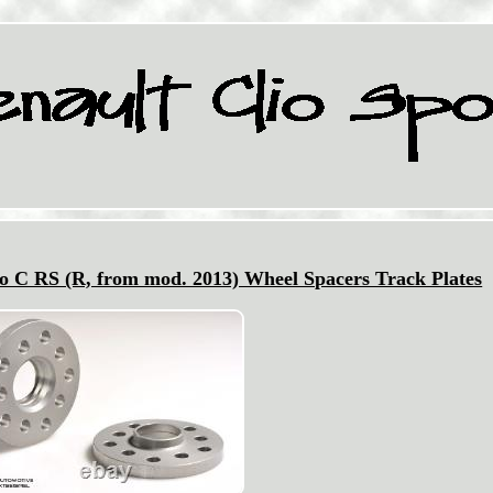
C RS (R, from mod. 2013) Wheel Spacers Track Plates