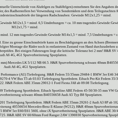
tuelle Unterschiede von Alufelgen zu Stahlfelgen) entnehmen Sie den Angaben d
äder, des Radherstellers bei Verwendung von Sonderrädern und dem Teilegutachten f
 Mindesteinschraubtiefe der längeren Radschrauben: Gewinde M12x1,25 = mind.
 Gewinde M12x1,5 = mind. 6,5 Umdrehungen = ca. 10 mm tragendes Gewinde:Gew
M12x1,75 = mind.
mind. 12 mm tragendes Gewinde:Gewinde M14x1,5 = mind. 7,5 Umdrehungen = c
 Eine zu grosse Einschraubtiefe kann zu Beschädigungen an den Achsen (Bremsen
rfolgter Montage die Räder noch in entlastetem Zustand von Hand durchzudrehen 
berprüfen. Bei einigen Fahrzeugen liegt die kritische Toleranz bei 2 mm! H&R S
di A6 4G, 4G1 Spurverbreiterung Spurplatten.
 20 mm) Mercedes LK 5/112 NB 66.5. H&R Spurverbreiterung schwarz 40mm B4055
Audi A6 4G, 4G1 Spurplatten.
 Performance (AU) Tieferlegung. H&R Federn 55/35mm 29484-1 BMW 3er E46 3
270-4 VW Bus T5 ab 03.03 Tieferlegung Sportfedern. Eibach Pro-Kit Federn 35
22. H&R Federn ABE 35mm 29012-1 Ford Fiesta JA8 ab 09.08 Tieferlegung.
 Tieferlegung Sportfedern. Eibach Sportline ABE Federn 45-50/30-35 mm VW Go
urverbreiterung schwarz 40mm B40556658 Audi A5 Typ B8 Spurplatten.
1 Tieferlegung Sportfedern. H&R Federn ABE 35mm 29261-2 Audi A3 8P ab 10
reiterung 40556654 Mercedes-Benz E-Klasse (W212). H&R 40mm Spurverbreiteru
5 BMW 5er E60/E61 560L ohne iX Spurverbreiterung Spurplatten. H&R ABE 30
725. H&R ABE SV 60/60mm Ford Ranger 2AW 1396930 Spurverbreiterung Spurpla