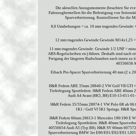
Die aktuellen Anzugsmomente (beachten Sie even
Fahrzeugherstellers für die Befestigung von Serienr
Spurverbreiterung. Kontrollieren Sie die
8,0 Umdrehungen = ca. 10 mm tragendes Gewinde:
12 mm tragendes Gewinde:Gewinde M14x1,25 = 
11 mm tragendes Gewinde: Gewinde 1/2 UNF = mind.
ABS-Regelscheiben etc) führen. Deshalb sind nach e
Freigang der längeren Radschrauben nach innen zu ü
40556658 Au
Eibach Pro-Spacer Spurverbreiterung 40 mm (2 x
H&R Federn ABE 35mm 28840-2 VW Golf VII GTI +
Tieferlegung Sportfedern. H&R Federn ABE 40mm 29
Audi A4 Avant (8K5, B8) E10-15-011-01-
H&R Federn 35/55mm 28974-1 VW Polo 6R ab 06.09
1K1 / Golf VI 5K1 Springs. H&R Sp
H&R Federn 60mm 29613-1 Mercedes 190/190 E W20
Tieferlegung Sportfedern. H&R 40mm Spurverb
40556654 Audi A5 (Typ B8). H&R SV 60mm 607572
Spurverbreiterung BMW 3er E90/E91/E92/E93 1205