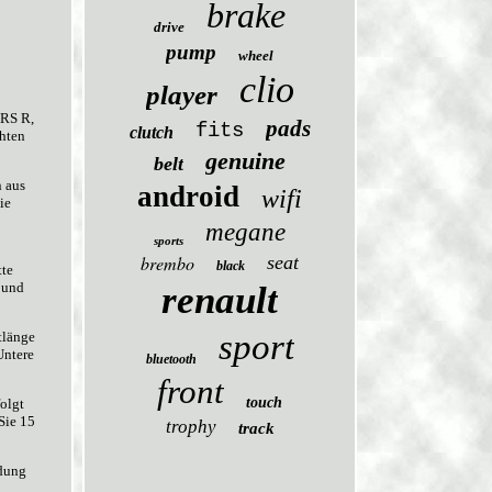
brake
drive
pump
wheel
clio
player
 RS R,
pads
fits
clutch
hten
genuine
belt
n aus
android
wifi
ie
megane
sports
brembo
seat
black
tte
renault
 und
sport
tlänge
Untere
bluetooth
front
touch
olgt
Sie 15
trophy
track
dung