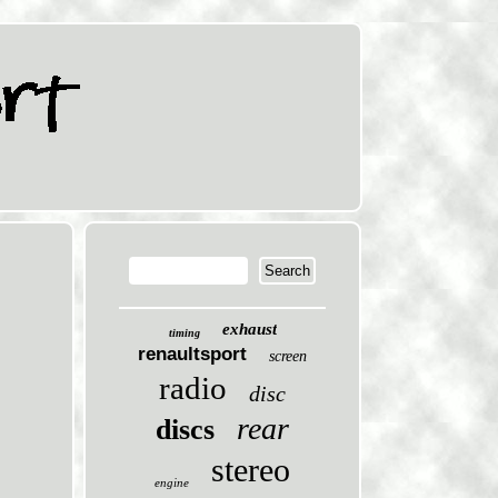
exhaust
timing
renaultsport
screen
radio
disc
rear
discs
stereo
engine