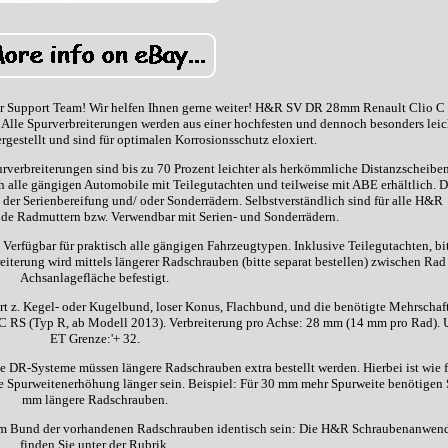
nser Support Team! Wir helfen Ihnen gerne weiter! H&R SV DR 28mm Renault Clio C
le Spurverbreiterungen werden aus einer hochfesten und dennoch besonders leic
gestellt und sind für optimalen Korrosionsschutz eloxiert.
verbreiterungen sind bis zu 70 Prozent leichter als herkömmliche Distanzscheibe
h alle gängigen Automobile mit Teilegutachten und teilweise mit ABE erhältlich. D
der Serienbereifung und/ oder Sonderrädern. Selbstverständlich sind für alle H&R
nde Radmuttern bzw. Verwendbar mit Serien- und Sonderrädern.
erfügbar für praktisch alle gängigen Fahrzeugtypen. Inklusive Teilegutachten, bi
terung wird mittels längerer Radschrauben (bitte separat bestellen) zwischen Rad
Achsanlagefläche befestigt.
t z. Kegel- oder Kugelbund, loser Konus, Flachbund, und die benötigte Mehrschaf
o C RS (Typ R, ab Modell 2013). Verbreiterung pro Achse: 28 mm (14 mm pro Rad). 
ET Grenze:'+ 32.
 DR-Systeme müssen längere Radschrauben extra bestellt werden. Hierbei ist wie f
 Spurweitenerhöhung länger sein. Beispiel: Für 30 mm mehr Spurweite benötigen 
mm längere Radschrauben.
dem Bund der vorhandenen Radschrauben identisch sein: Die H&R Schraubenanwen
finden Sie unter der Rubrik.