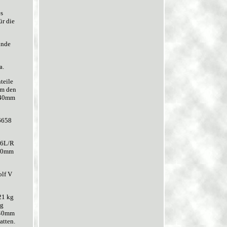
es
ür die
inde
a.
teile
um den
V 40mm
6658
46L/R
/30mm
lf V
21 kg
ng
/40mm
tten.