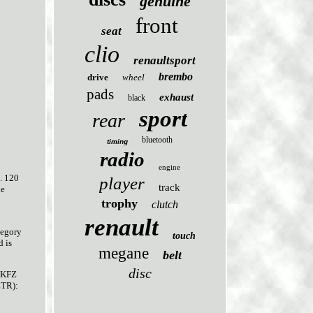
genuine
front
seat
clio
renaultsport
brembo
drive
wheel
pads
exhaust
black
sport
rear
bluetooth
timing
radio
engine
. 120
player
track
le
trophy
clutch
renault
tegory
touch
d is
megane
belt
disc
KFZ
ZTR):