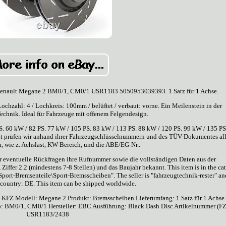
enault Megane 2 BM0/1, CM0/1 USR1183 5050953039393. 1 Satz für 1 Achse.
zahl: 4 / Lochkreis: 100mm / belüftet / verbaut: vorne. Ein Meilenstein in der
echnik. Ideal für Fahrzeuge mit offenem Felgendesign.
PS. 60 kW / 82 PS. 77 kW / 105 PS. 83 kW / 113 PS. 88 kW / 120 PS. 99 kW / 135 PS
eit prüfen wir anhand ihrer Fahrzeugschlüsselnummern und des TÜV-Dokumentes al
n, wie z. Achslast, KW-Bereich, und die ABE/EG-Nr..
r eventuelle Rückfragen ihre Rufnummer sowie die vollständigen Daten aus der
 Ziffer 2.2 (mindestens 7-8 Stellen) und das Baujahr bekannt. This item is in the ca
ort-Bremsenteile\Sport-Bremsscheiben". The seller is "fahrzeugtechnik-rester" an
s country: DE. This item can be shipped worldwide.
3
KFZ Modell: Megane 2
Produkt: Bremsscheiben
Lieferumfang: 1 Satz für 1 Achse
p: BM0/1, CM0/1
Hersteller: EBC
Ausführung: Black Dash Disc
Artikelnummer (F
USR1183/2438