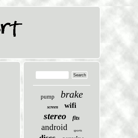
brake
pump
wifi
screen
stereo
fits
android
sports
discs