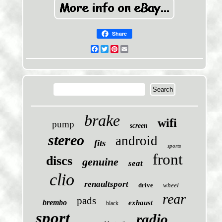
Share
Facebook
Twitter
Pinterest
Email
brake
wifi
pump
screen
stereo
android
fits
sports
front
discs
genuine
seat
clio
renaultsport
drive
wheel
rear
pads
brembo
exhaust
black
sport
radio