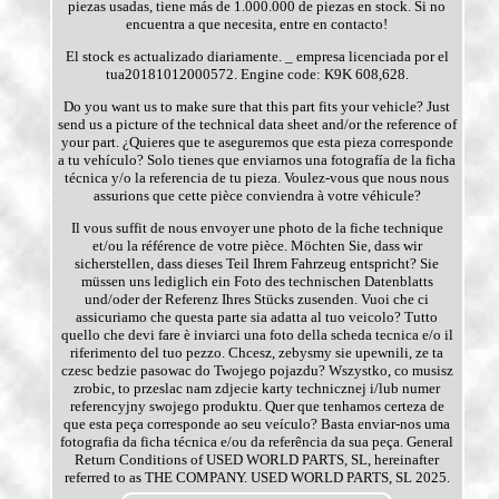
piezas usadas, tiene más de 1.000.000 de piezas en stock. Si no
encuentra a que necesita, entre en contacto!
El stock es actualizado diariamente. _ empresa licenciada por el
tua20181012000572. Engine code: K9K 608,628.
Do you want us to make sure that this part fits your vehicle? Just
send us a picture of the technical data sheet and/or the reference of
your part. ¿Quieres que te aseguremos que esta pieza corresponde
a tu vehículo? Solo tienes que enviarnos una fotografía de la ficha
técnica y/o la referencia de tu pieza. Voulez-vous que nous nous
assurions que cette pièce conviendra à votre véhicule?
Il vous suffit de nous envoyer une photo de la fiche technique
et/ou la référence de votre pièce. Möchten Sie, dass wir
sicherstellen, dass dieses Teil Ihrem Fahrzeug entspricht? Sie
müssen uns lediglich ein Foto des technischen Datenblatts
und/oder der Referenz Ihres Stücks zusenden. Vuoi che ci
assicuriamo che questa parte sia adatta al tuo veicolo? Tutto
quello che devi fare è inviarci una foto della scheda tecnica e/o il
riferimento del tuo pezzo. Chcesz, zebysmy sie upewnili, ze ta
czesc bedzie pasowac do Twojego pojazdu? Wszystko, co musisz
zrobic, to przeslac nam zdjecie karty technicznej i/lub numer
referencyjny swojego produktu. Quer que tenhamos certeza de
que esta peça corresponde ao seu veículo? Basta enviar-nos uma
fotografia da ficha técnica e/ou da referência da sua peça. General
Return Conditions of USED WORLD PARTS, SL, hereinafter
referred to as THE COMPANY. USED WORLD PARTS, SL 2025.