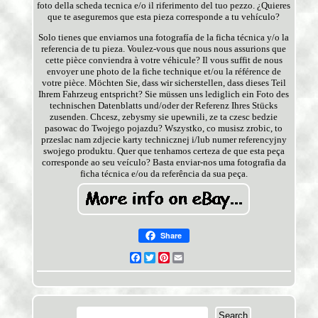
foto della scheda tecnica e/o il riferimento del tuo pezzo. ¿Quieres
que te aseguremos que esta pieza corresponde a tu vehículo?
Solo tienes que enviarnos una fotografía de la ficha técnica y/o la
referencia de tu pieza. Voulez-vous que nous nous assurions que
cette pièce conviendra à votre véhicule? Il vous suffit de nous
envoyer une photo de la fiche technique et/ou la référence de
votre pièce. Möchten Sie, dass wir sicherstellen, dass dieses Teil
Ihrem Fahrzeug entspricht? Sie müssen uns lediglich ein Foto des
technischen Datenblatts und/oder der Referenz Ihres Stücks
zusenden. Chcesz, zebysmy sie upewnili, ze ta czesc bedzie
pasowac do Twojego pojazdu? Wszystko, co musisz zrobic, to
przeslac nam zdjecie karty technicznej i/lub numer referencyjny
swojego produktu. Quer que tenhamos certeza de que esta peça
corresponde ao seu veículo? Basta enviar-nos uma fotografia da
ficha técnica e/ou da referência da sua peça.
Share
Facebook
Twitter
Pinterest
Email