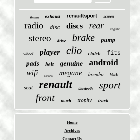
renaultsport
exhaust
screen
timing
radio
rear
discs
disc
engine
brake
stereo
pump
drive
clio
player
fits
clutch
wheel
android
genuine
pads
belt
wifi
megane
brembo
black
sports
renault
sport
seat
bluetooth
front
trophy
track
touch
Home
Archives
Contact Us