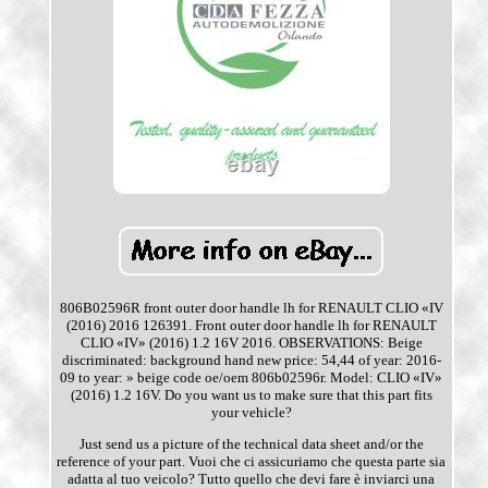
806B02596R front outer door handle lh for RENAULT CLIO «IV
(2016) 2016 126391. Front outer door handle lh for RENAULT
CLIO «IV» (2016) 1.2 16V 2016. OBSERVATIONS: Beige
discriminated: background hand new price: 54,44 of year: 2016-
09 to year: » beige code oe/oem 806b02596r. Model: CLIO «IV»
(2016) 1.2 16V. Do you want us to make sure that this part fits
your vehicle?
Just send us a picture of the technical data sheet and/or the
reference of your part. Vuoi che ci assicuriamo che questa parte sia
adatta al tuo veicolo? Tutto quello che devi fare è inviarci una