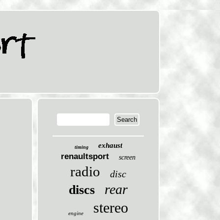
exhaust
timing
renaultsport
screen
radio
disc
rear
discs
stereo
engine