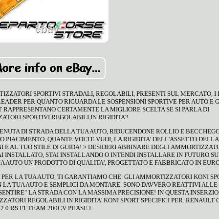
TIZZATORI SPORTIVI STRADALI, REGOLABILI, PRESENTI SUL MERCATO, I
 LEADER PER QUANTO RIGUARDA LE SOSPENSIONI SPORTIVE PER AUTO E G
 RAPPRESENTANO CERTAMENTE LA MIGLIORE SCELTA SE SI PARLA DI
TORI SPORTIVI REGOLABILI IN RIGIDITA'!
TENUTA DI STRADA DELLA TUA AUTO, RIDUCENDONE ROLLIO E BECCHEGGI
 PIACIMENTO, QUANTE VOLTE VUOI, LA RIGIDITA' DELL'ASSETTO DELLA
 E AL TUO STILE DI GUIDA! > DESIDERI ABBINARE DEGLI AMMORTIZZAT
AI INSTALLATO, STAI INSTALLANDO O INTENDI INSTALLARE IN FUTURO S
UA AUTO UN PRODOTTO DI QUALITA', PROGETTATO E FABBRICATO IN EURO
 PER LA TUA AUTO, TI GARANTIAMO CHE. GLI AMMORTIZZATORI KONI SP
LA TUA AUTO E SEMPLICI DA MONTARE. SONO DAVVERO REATTIVI ALLE
SENTIRE" LA STRADA CON LA MASSIMA PRECISIONE! IN QUESTA INSERZIO
ATORI REGOLABILI IN RIGIDITA' KONI SPORT SPECIFICI PER. RENAULT C
2.0 RS F1 TEAM 200CV PHASE I.