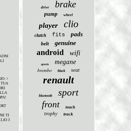
brake
drive
pump
wheel
clio
player
pads
fits
clutch
genuine
belt
android
wifi
 KONI
megane
LI
sports
brembo
seat
black
renault
O. >
 TUA
ORI
sport
ULLA
bluetooth
PA!
front
ORT
touch
trophy
track
NE TI
LIO 3